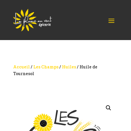
Accueil
/
Les Champs
/
Huiles
/ Huile de
Tournesol