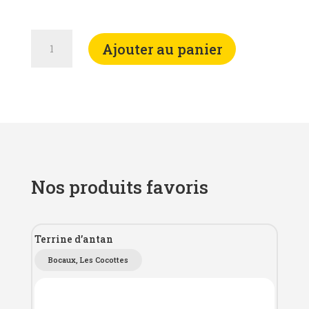
quantité
Ajouter au panier
de
Huile
de
Tournesol
Nos produits favoris
Terrine d’antan
Bocaux
,
Les Cocottes